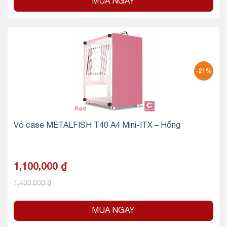
MUA NGAY
-21%
Vỏ case METALFISH T40 A4 Mini-ITX – Hồng
1,100,000
₫
1,400,000
₫
MUA NGAY