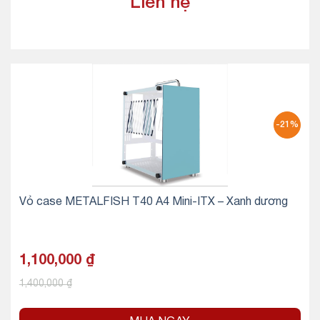
Liên hệ
-21%
Vỏ case METALFISH T40 A4 Mini-ITX – Xanh dương
1,100,000
₫
1,400,000
₫