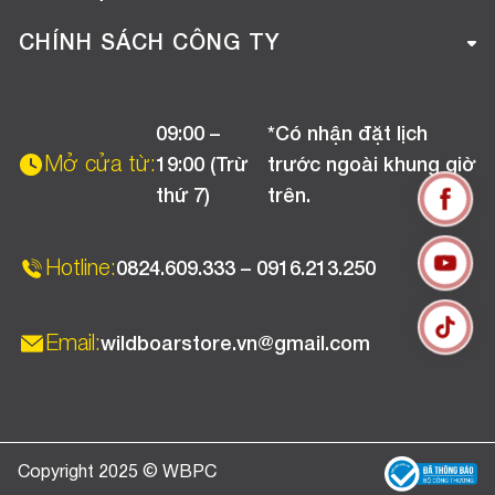
Tuyển dụng
Hướng dẫn mua hàng online
CHÍNH SÁCH CÔNG TY
Liên hệ
Hướng dẫn thanh toán
Chính sách đổi trả
Chương trình khuyến mãi
09:00 –
*Có nhận đặt lịch
Chính sách bảo hành
Mở cửa từ:
19:00 (Trừ
trước ngoài khung giờ
Chính sách CSKH (Doanh nghiệp)
thứ 7)
trên.
Chính sách vận chuyển, kiểm hàng
Hotline:
0824.609.333 – 0916.213.250
Email:
wildboarstore.vn@gmail.com
Copyright 2025 © WBPC