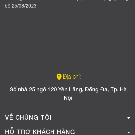
bố 25/08/2023
Địa chỉ:
Số nhà 25 ngõ 120 Yên Lãng, Đống Đa, Tp. Hà
Nội
VỀ CHÚNG TÔI
Giới thiệu công ty
HỖ TRỢ KHÁCH HÀNG