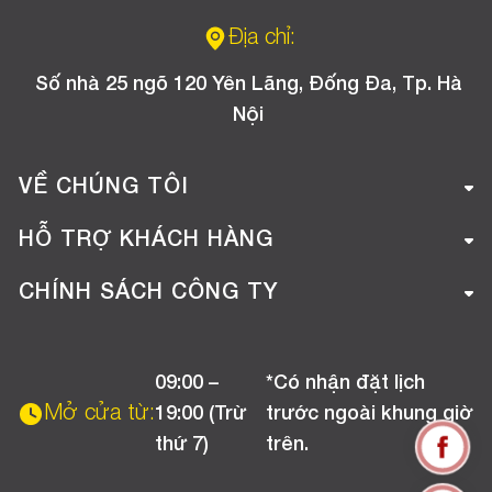
Địa chỉ:
Số nhà 25 ngõ 120 Yên Lãng, Đống Đa, Tp. Hà
Nội
VỀ CHÚNG TÔI
Giới thiệu công ty
HỖ TRỢ KHÁCH HÀNG
Tuyển dụng
Hướng dẫn mua hàng online
CHÍNH SÁCH CÔNG TY
Liên hệ
Hướng dẫn thanh toán
Chính sách đổi trả
Chương trình khuyến mãi
09:00 –
*Có nhận đặt lịch
Chính sách bảo hành
Mở cửa từ:
19:00 (Trừ
trước ngoài khung giờ
Chính sách CSKH (Doanh nghiệp)
thứ 7)
trên.
Chính sách vận chuyển, kiểm hàng