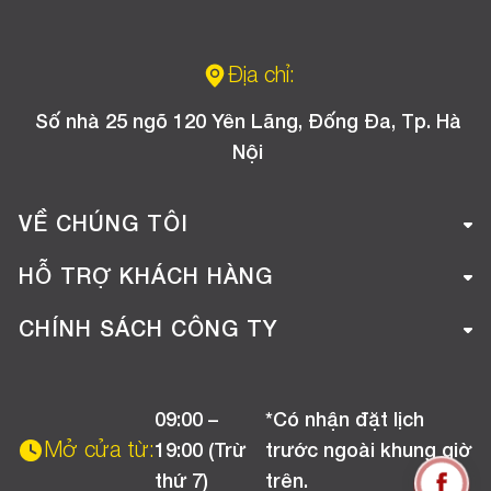
Địa chỉ:
Số nhà 25 ngõ 120 Yên Lãng, Đống Đa, Tp. Hà
Nội
VỀ CHÚNG TÔI
Giới thiệu công ty
HỖ TRỢ KHÁCH HÀNG
Tuyển dụng
Hướng dẫn mua hàng online
CHÍNH SÁCH CÔNG TY
Liên hệ
Hướng dẫn thanh toán
Chính sách đổi trả
Chương trình khuyến mãi
09:00 –
*Có nhận đặt lịch
Chính sách bảo hành
Mở cửa từ:
19:00 (Trừ
trước ngoài khung giờ
Chính sách CSKH (Doanh nghiệp)
thứ 7)
trên.