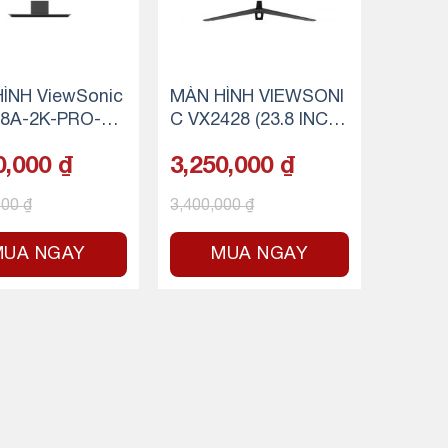
ÌNH ViewSonic
MÀN HÌNH VIEWSONI
8A-2K-PRO-4
C VX2428 (23.8 INCH/
h – 185Hz – IPS
FHD/FAST IPS/165H
0,000
₫
3,250,000
₫
 1ms)
Z/0.5MS)
000
₫
3,400,000
₫
MUA NGAY
MUA NGAY