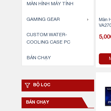
MÀN HÌNH MÁY TÍNH
GAMING GEAR
Màn H
VA270
– IPS 
CUSTOM WATER-
5,00
ms)
COOLING CASE PC
BÁN CHẠY
BỘ LỌC
BÁN CHẠY