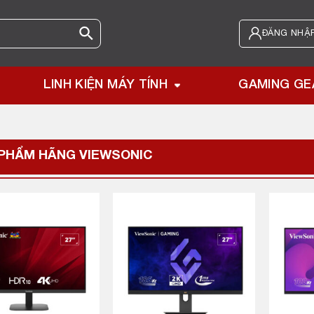
ĐĂNG NHẬP
LINH KIỆN MÁY TÍNH
GAMING GE
 PHẨM HÃNG
VIEWSONIC