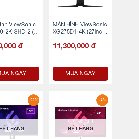
ình ViewSonic
MÀN HÌNH ViewSonic
0-2K-SHD-2 (2
XG275D1-4K (27inch/
ch – IPS – 2K – 1
IPS 4K 160Hz – FHD 3
0,000
₫
11,300,000
₫
– 5ms)
20Hz)
MUA NGAY
MUA NGAY
-20%
-4%
HẾT HÀNG
HẾT HÀNG