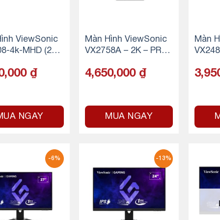
ình ViewSonic
Màn Hình ViewSonic
Màn H
8-4k-MHD (27in
VX2758A – 2K – PRO
VX248
– 4k – 60hz – 5
– 4 (27.0Inch/ 2K (256
3.8 in
0,000
₫
4,650,000
₫
3,95
0×1440)/ 1ms/ 185H
00Hz 
z/ 300 cd/m2/ IPS)
MUA NGAY
MUA NGAY
-6%
-13%