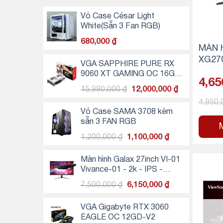
Vỏ Case César Light
White(Sẵn 3 Fan RGB)
680,000
₫
MÀN H
XG270
VGA SAPPHIRE PURE RX
S / 2
9060 XT GAMING OC 16GB
4,65
DMI 1
WHITE
Giá
Giá
15,990,000
₫
12,000,000
₫
rt/ c
gốc
hiện
4,950
c)
là:
tại
Vỏ Case SAMA 3708 kèm
15,990,000 ₫.
là:
sẵn 3 FAN RGB
12,000,000 ₫
Giá
Giá
1,200,000
₫
1,100,000
₫
gốc
hiện
là:
tại
Màn hình Galax 27inch VI-01
1,200,000 ₫.
là:
Vivance-01 - 2k - IPS -
1,100,000 ₫.
165Hz
Giá
Giá
7,500,000
₫
6,150,000
₫
gốc
hiện
là:
tại
VGA Gigabyte RTX 3060
7,500,000 ₫.
là:
EAGLE OC 12GD-V2