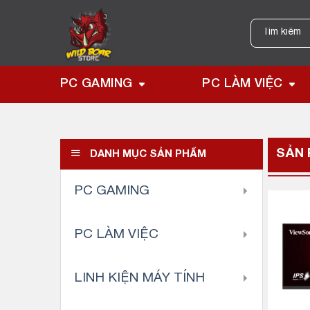
Skip
to
Tìm
kiếm:
content
PC GAMING
PC LÀM VIỆC
SẢN
DANH MỤC SẢN PHẨM
PC GAMING
PC LÀM VIỆC
LINH KIỆN MÁY TÍNH