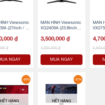
ÌNH Viewsonic
MÀN HÌNH Viewsonic
MÀN H
9A (27inch / IP
XG2409A (23.8Inch/ F
VX275
40Hz / 1ms/ 2x H
ull HD/ 1ms/ 240Hz/ 2
(27inc
0,000
₫
3,500,000
₫
4,70
.4, 1x DisplayPo
50cd/m2/ IPS/ 2x HD
– 2K –
hân công thái họ
MI 1.4, 1x DisplayPor
,000
₫
4,000,000
₫
5,900,
t/ chân công thái họ
c)
MUA NGAY
MUA NGAY
.
-25%
-21%
HẾT HÀNG
HẾT HÀNG