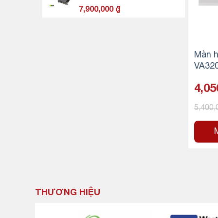
6,150,000 ₫.
7,900,000
₫
Màn h
VA320
FHD/I
4,05
50 N
OA)
5,400
THƯƠNG HIỆU