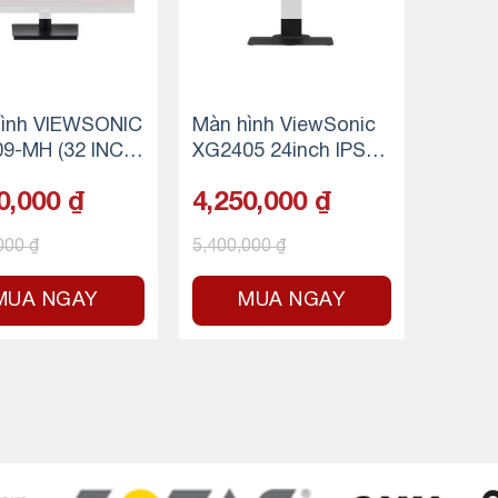
ình VIEWSONIC
Màn hình ViewSonic
9-MH (32 INCH/
XG2405 24inch IPS 1
PS/75HZ/4MS/2
44Hz chuyên game
0,000
₫
4,250,000
₫
ITS/HDMI+VGA/L
,000
₫
5,400,000
₫
MUA NGAY
MUA NGAY