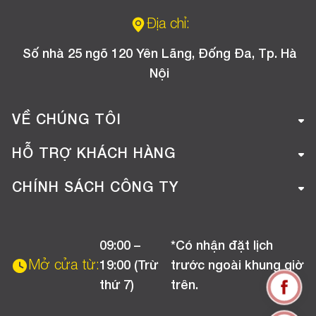
Địa chỉ:
Số nhà 25 ngõ 120 Yên Lãng, Đống Đa, Tp. Hà
Nội
VỀ CHÚNG TÔI
Giới thiệu công ty
HỖ TRỢ KHÁCH HÀNG
Tuyển dụng
Hướng dẫn mua hàng online
CHÍNH SÁCH CÔNG TY
Liên hệ
Hướng dẫn thanh toán
Chính sách đổi trả
Chương trình khuyến mãi
09:00 –
*Có nhận đặt lịch
Chính sách bảo hành
Mở cửa từ:
19:00 (Trừ
trước ngoài khung giờ
Chính sách CSKH (Doanh nghiệp)
thứ 7)
trên.
Chính sách vận chuyển, kiểm hàng