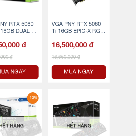
NY RTX 5060
VGA PNY RTX 5060
 16GB DUAL FA
Ti 16GB EPIC-X RGB
OC Triple Fan
50,000
₫
16,500,000
₫
,000
₫
16,650,000
₫
MUA NGAY
MUA NGAY
-13%
HẾT HÀNG
HẾT HÀNG