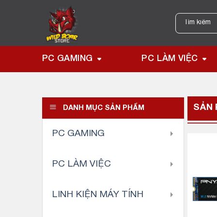
Skip
to
Tìm
kiếm:
content
PC GAMING
PC LÀM VIỆC
SẢN
DANH MỤC SẢN PHẨM
PC GAMING
PC LÀM VIỆC
LINH KIỆN MÁY TÍNH