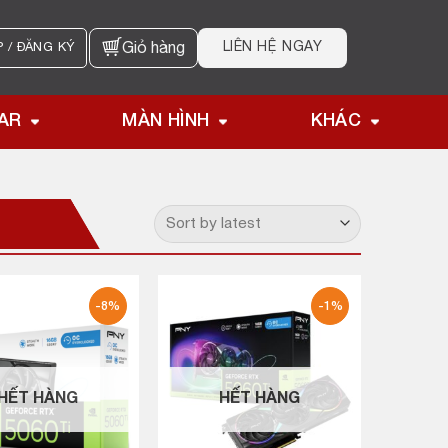
LIÊN HỆ NGAY
 / ĐĂNG KÝ
Giỏ hàng
AR
MÀN HÌNH
KHÁC
-8%
-1%
HẾT HÀNG
HẾT HÀNG