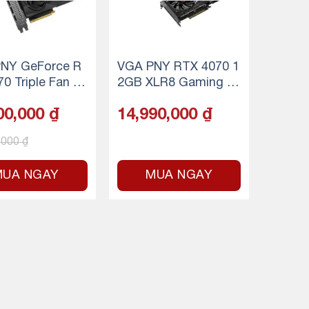
NY GeForce R
VGA PNY RTX 4070 1
0 Triple Fan 12
2GB XLR8 Gaming V
ERTO EPIC-X RGB
00,000
₫
14,990,000
₫
,000
₫
MUA NGAY
MUA NGAY