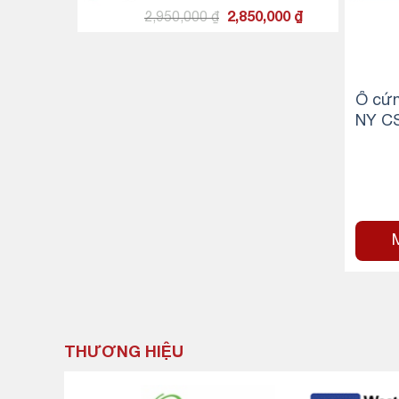
33,550,000 ₫
Giá
Giá
2,950,000
₫
2,850,000
₫
gốc
hiện
là:
tại
2,950,000 ₫.
là:
2,850,000 ₫.
Ổ cứ
NY C
Ie Ge
THƯƠNG HIỆU