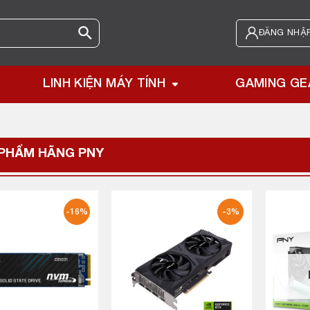
ĐĂNG NHẬP
LINH KIỆN MÁY TÍNH
GAMING GE
 PHẨM HÃNG
PNY
-16%
-3%