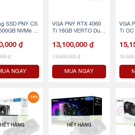
ng SSD PNY CS
VGA PNY RTX 4060
VGA P
 500GB NVMe M.
Ti 16GB VERTO Dual
Ti OC
0 PCIe Gen 3.0
Fan
N
0,000
₫
13,100,000
₫
15,1
,000
₫
13,500,000
₫
16,500
MUA NGAY
MUA NGAY
-18%
HẾT HÀNG
HẾT HÀNG