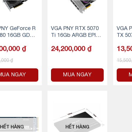
PNY GeForce R
VGA PNY RTX 5070
VGA P
080 16GB GDDR
Ti 16Gb ARGB EPIC-
TX 507
X OC 3 Fan
GB
00,000
₫
24,200,000
₫
13,5
0,000
₫
15,500
MUA NGAY
MUA NGAY
HẾT HÀNG
HẾT HÀNG