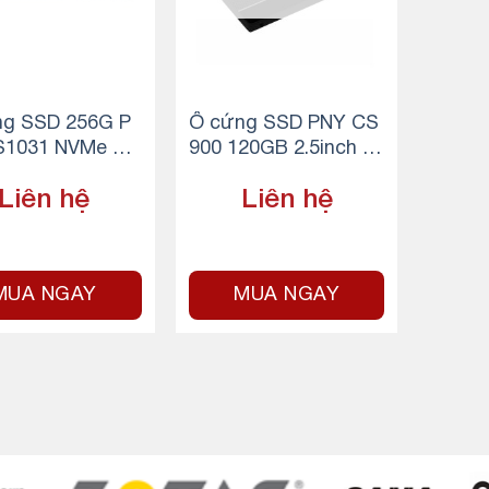
.
ng SSD 256G P
Ổ cứng SSD PNY CS
S1031 NVMe PC
900 120GB 2.5inch S
n3x4 M.2 2280
ATA3
Liên hệ
Liên hệ
MUA NGAY
MUA NGAY