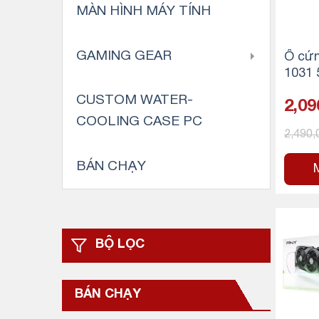
MÀN HÌNH MÁY TÍNH
GAMING GEAR
Ổ cứ
1031
2 228
CUSTOM WATER-
2,09
x4
COOLING CASE PC
2,490
BÁN CHẠY
BỘ LỌC
BÁN CHẠY