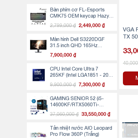
Bàn phím cơ FL-Esports
CMK75 OEM keycap Hazy
Shade
Giá
Giá
2,799,000
₫
2,449,000
₫
VGA 
gốc
hiện
TX 5
là:
tại
Màn hình Dell S3220DGF
7 OC
2,799,000 ₫.
là:
31.5 inch QHD 165Hz
33,0
2,449,000 ₫.
Curved Gaming
7,900,000
₫
40,00
CPU Intel Core Ultra 7
265KF (Intel LGA1851 - 20
Core - 20 Thread - Base
Giá
Giá
9,900,000
₫
7,300,000
₫
3.3Ghz - Turbo 5.5Ghz -
gốc
hiện
Cache 30MB - No IGPU)
là:
tại
GAMING SENIOR 52 (i5-
9,900,000 ₫.
là:
14600KF/RTX5060Ti-
7,300,000 ₫.
16GB/32GB RAM/500GB
Giá
Giá
37,060,000
₫
33,550,000
₫
SSD NVMe)
gốc
hiện
là:
tại
Tản nhiệt nước AIO Leopard
37,060,000 ₫.
là:
Pro Flow 360P (Trắng)