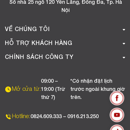
Số nhà 25 ngõ 120 Yên Lãng, Đống Đa, Tp. Hà
Nội
VỀ CHÚNG TÔI
Giới thiệu công ty
HỖ TRỢ KHÁCH HÀNG
Tuyển dụng
Hướng dẫn mua hàng online
CHÍNH SÁCH CÔNG TY
Liên hệ
Hướng dẫn thanh toán
Chính sách đổi trả
Chương trình khuyến mãi
09:00 –
*Có nhận đặt lịch
Chính sách bảo hành
Mở cửa từ:
19:00 (Trừ
trước ngoài khung giờ
Chính sách CSKH (Doanh nghiệp)
thứ 7)
trên.
Chính sách vận chuyển, kiểm hàng
Hotline:
0824.609.333 – 0916.213.250