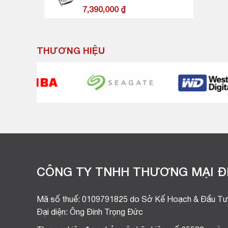
1,700,000 ₫.
7,390,000
₫
THƯƠNG HIỆU
CÔNG TY TNHH THƯƠNG MẠI ĐI
Mã số thuế: 0109791825 do Sở Kế Hoạch & Đầu Tư
Đại diện: Ông Đinh Trọng Đức