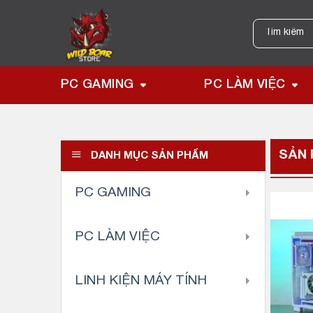
Skip
to
Tìm
kiếm:
content
PC GAMING
PC LÀM VIỆC
SẢN
DANH MỤC SẢN PHẨM
PC GAMING
PC LÀM VIỆC
LINH KIỆN MÁY TÍNH