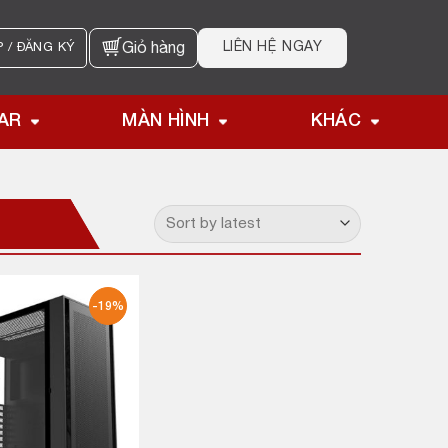
LIÊN HỆ NGAY
 / ĐĂNG KÝ
Giỏ hàng
AR
MÀN HÌNH
KHÁC
-19%