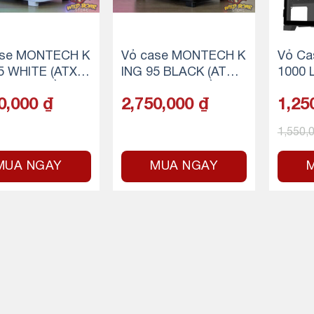
ase MONTECH K
Vỏ case MONTECH K
Vỏ Ca
5 WHITE (ATX/
ING 95 BLACK (ATX/
1000 L
TOWER/MÀU TR
MID TOWER/MÀU ĐE
Màu Đ
0,000
₫
2,750,000
₫
1,25
N)
1,550,
MUA NGAY
MUA NGAY