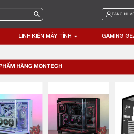
ĐĂNG NHẬP
LINH KIỆN MÁY TÍNH
GAMING GE
 PHẨM HÃNG
MONTECH