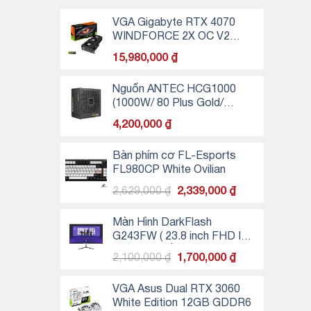
VGA Gigabyte RTX 4070
WINDFORCE 2X OC V2
12GB
15,980,000
₫
Nguồn ANTEC HCG1000
(1000W/ 80 Plus Gold/
modular)
4,200,000
₫
Bàn phím cơ FL-Esports
FL980CP White Ovilian
Giá
Giá
2,629,000
₫
2,339,000
₫
gốc
hiện
là:
tại
Màn Hình DarkFlash
2,629,000 ₫.
là:
G243FW ( 23.8 inch FHD IPS
2,339,000 ₫.
100z Full viền , chân V)
Giá
Giá
2,100,000
₫
1,700,000
₫
gốc
hiện
là:
tại
VGA Asus Dual RTX 3060
2,100,000 ₫.
là:
White Edition 12GB GDDR6