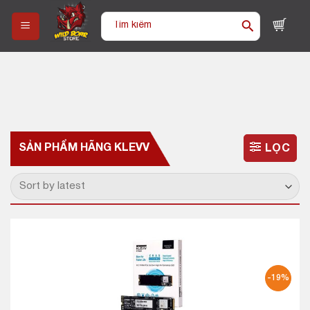
Skip
Tìm
to
kiếm:
content
SẢN PHẨM HÃNG
KLEVV
LỌC
-19%