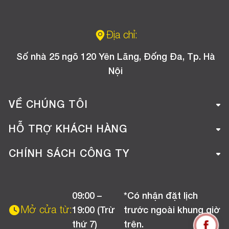
Địa chỉ:
Số nhà 25 ngõ 120 Yên Lãng, Đống Đa, Tp. Hà
Nội
VỀ CHÚNG TÔI
Giới thiệu công ty
HỖ TRỢ KHÁCH HÀNG
Tuyển dụng
Hướng dẫn mua hàng online
CHÍNH SÁCH CÔNG TY
Liên hệ
Hướng dẫn thanh toán
Chính sách đổi trả
Chương trình khuyến mãi
09:00 –
*Có nhận đặt lịch
Chính sách bảo hành
Mở cửa từ:
19:00 (Trừ
trước ngoài khung giờ
Chính sách CSKH (Doanh nghiệp)
thứ 7)
trên.