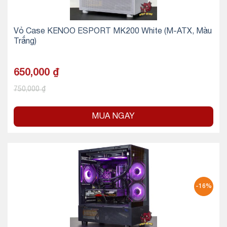
Vỏ Case KENOO ESPORT MK200 White (M-ATX, Màu
Trắng)
650,000
₫
750,000
₫
MUA NGAY
-16%