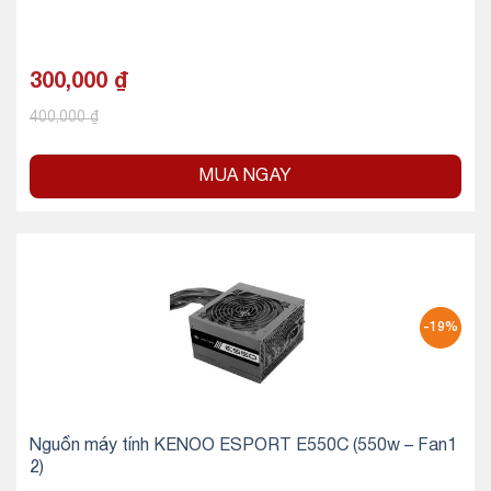
300,000
₫
400,000
₫
MUA NGAY
-19%
Nguồn máy tính KENOO ESPORT E550C (550w – Fan1
2)