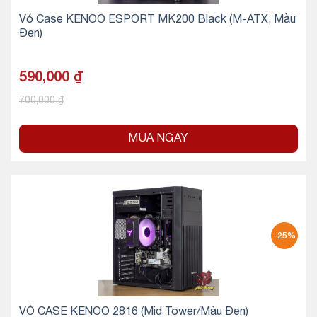
Vỏ Case KENOO ESPORT MK200 Black (M-ATX, Màu
Đen)
590,000
₫
700,000
₫
MUA NGAY
-25%
VỎ CASE KENOO 2816 (Mid Tower/Màu Đen)