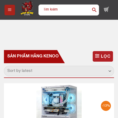
Skip
Tìm
to
kiếm:
content
SẢN PHẨM HÃNG
KENOO
LỌC
-13%