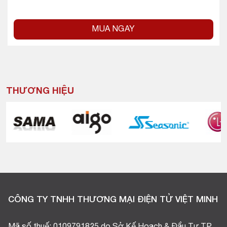
MUA NGAY
THƯƠNG HIỆU
CÔNG TY TNHH THƯƠNG MẠI ĐIỆN TỬ VIỆT MINH