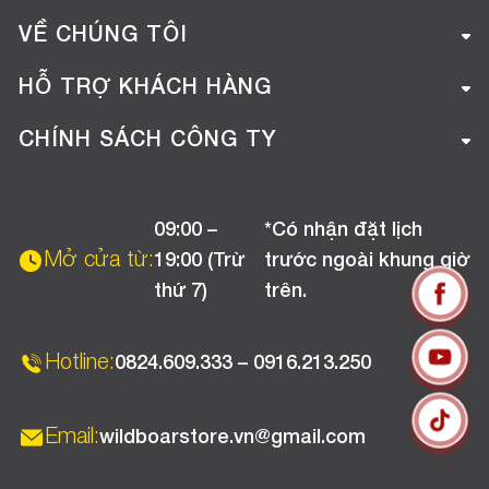
VỀ CHÚNG TÔI
Giới thiệu công ty
HỖ TRỢ KHÁCH HÀNG
Tuyển dụng
Hướng dẫn mua hàng online
CHÍNH SÁCH CÔNG TY
Liên hệ
Hướng dẫn thanh toán
Chính sách đổi trả
Chương trình khuyến mãi
09:00 –
*Có nhận đặt lịch
Chính sách bảo hành
Mở cửa từ:
19:00 (Trừ
trước ngoài khung giờ
Chính sách CSKH (Doanh nghiệp)
thứ 7)
trên.
Chính sách vận chuyển, kiểm hàng
Hotline:
0824.609.333 – 0916.213.250
Email:
wildboarstore.vn@gmail.com