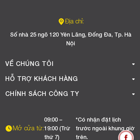
Địa chỉ:
Số nhà 25 ngõ 120 Yên Lãng, Đống Đa, Tp. Hà
Nội
VỀ CHÚNG TÔI
Giới thiệu công ty
HỖ TRỢ KHÁCH HÀNG
Tuyển dụng
Hướng dẫn mua hàng online
CHÍNH SÁCH CÔNG TY
Liên hệ
Hướng dẫn thanh toán
Chính sách đổi trả
Chương trình khuyến mãi
09:00 –
*Có nhận đặt lịch
Chính sách bảo hành
Mở cửa từ:
19:00 (Trừ
trước ngoài khung giờ
Chính sách CSKH (Doanh nghiệp)
thứ 7)
trên.