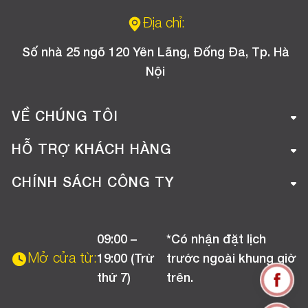
Địa chỉ:
Số nhà 25 ngõ 120 Yên Lãng, Đống Đa, Tp. Hà
Nội
VỀ CHÚNG TÔI
Giới thiệu công ty
HỖ TRỢ KHÁCH HÀNG
Tuyển dụng
Hướng dẫn mua hàng online
CHÍNH SÁCH CÔNG TY
Liên hệ
Hướng dẫn thanh toán
Chính sách đổi trả
Chương trình khuyến mãi
09:00 –
*Có nhận đặt lịch
Chính sách bảo hành
Mở cửa từ:
19:00 (Trừ
trước ngoài khung giờ
Chính sách CSKH (Doanh nghiệp)
thứ 7)
trên.
Chính sách vận chuyển, kiểm hàng