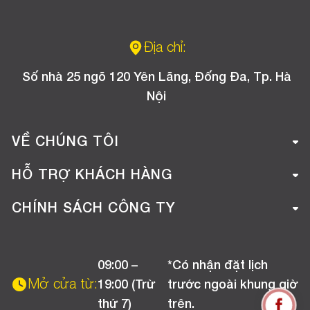
Địa chỉ:
Số nhà 25 ngõ 120 Yên Lãng, Đống Đa, Tp. Hà
Nội
VỀ CHÚNG TÔI
Giới thiệu công ty
HỖ TRỢ KHÁCH HÀNG
Tuyển dụng
Hướng dẫn mua hàng online
CHÍNH SÁCH CÔNG TY
Liên hệ
Hướng dẫn thanh toán
Chính sách đổi trả
Chương trình khuyến mãi
09:00 –
*Có nhận đặt lịch
Chính sách bảo hành
Mở cửa từ:
19:00 (Trừ
trước ngoài khung giờ
Chính sách CSKH (Doanh nghiệp)
thứ 7)
trên.