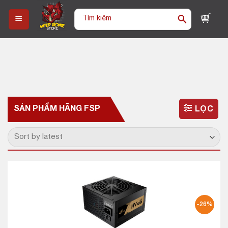
Skip
Tìm
to
kiếm:
content
SẢN PHẨM HÃNG
FSP
LỌC
-26%