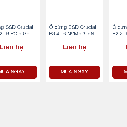
g SSD Crucial
Ổ cứng SSD Crucial
Ổ cứn
2TB PCIe Gen4
P3 4TB NVMe 3D-NA
P2 2T
 M.2
ND M.2 PCIe Gen3 x4
ND M.
Liên hệ
Liên hệ
MUA NGAY
MUA NGAY