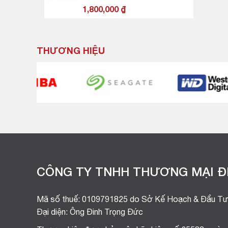
mode, G-Pro Yellow Axis -
1,800,000
₫
PHIÊN BẢN HẠC VŨ ÁNH
TRĂNG
THƯƠNG HIỆU
CÔNG TY TNHH THƯƠNG MẠI ĐI
Mã số thuế: 0109791825 do Sở Kế Hoạch & Đầu Tư
Đại diện: Ông Đinh Trọng Đức