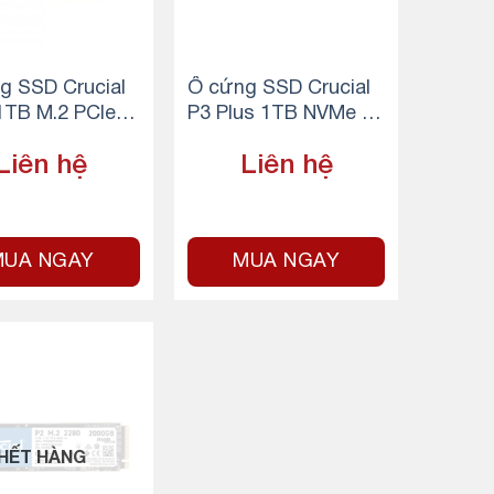
g SSD Crucial
Ổ cứng SSD Crucial
1TB M.2 PCIe G
P3 Plus 1TB NVMe 3
4 NVMe
D-NAND M.2 PCIe Ge
Liên hệ
Liên hệ
n4 x4
MUA NGAY
MUA NGAY
HẾT HÀNG