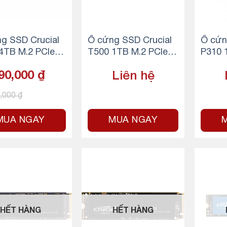
g SSD Crucial
Ổ cứng SSD Crucial
Ổ cứn
4TB M.2 PCIe G
T500 1TB M.2 PCIe G
P310 
4 NVMe
en4 x4 NVMe
en4 x
90,000
₫
Liên hệ
0,000
₫
MUA NGAY
MUA NGAY
HẾT HÀNG
HẾT HÀNG