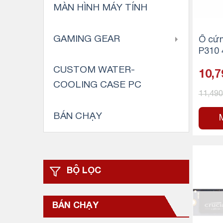
MÀN HÌNH MÁY TÍNH
GAMING GEAR
Ổ cứn
P310 
en4 x
CUSTOM WATER-
10,7
COOLING CASE PC
11,49
BÁN CHẠY
BỘ LỌC
BÁN CHẠY