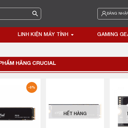
ĐĂNG NHẬP
LINH KIỆN MÁY TÍNH
GAMING GE
 PHẨM HÃNG
CRUCIAL
-6%
HẾT HÀNG