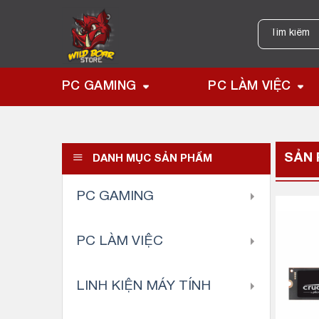
Skip
to
Tìm
kiếm:
content
PC GAMING
PC LÀM VIỆC
SẢN
DANH MỤC SẢN PHẨM
PC GAMING
PC LÀM VIỆC
LINH KIỆN MÁY TÍNH