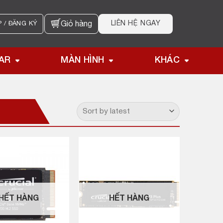
LIÊN HỆ NGAY
 / ĐĂNG KÝ
Giỏ hàng
AR
MÀN HÌNH
KHÁC
HẾT HÀNG
HẾT HÀNG