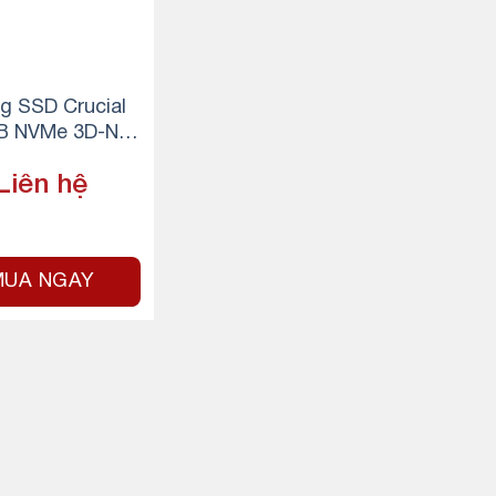
g SSD Crucial
B NVMe 3D-NA
2 PCIe Gen3 x4
Liên hệ
MUA NGAY