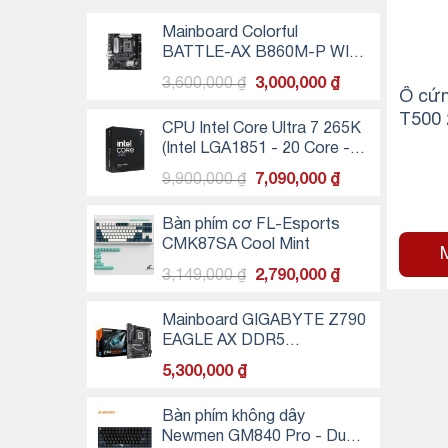
Mainboard Colorful
BATTLE-AX B860M-P WIFI
V20
Giá
Giá
3,600,000
₫
3,000,000
₫
Ổ cứn
gốc
hiện
T500 
là:
tại
CPU Intel Core Ultra 7 265K
NVMe
3,600,000 ₫.
là:
(Intel LGA1851 - 20 Core -
3,000,000 ₫.
20 Thread - Base 3.3Ghz -
Giá
Giá
9,900,000
₫
7,090,000
₫
Turbo 5.5Ghz - Cache
gốc
hiện
30MB)
là:
tại
Bàn phím cơ FL-Esports
9,900,000 ₫.
là:
CMK87SA Cool Mint
7,090,000 ₫.
Giá
Giá
3,149,000
₫
2,790,000
₫
gốc
hiện
là:
tại
Mainboard GIGABYTE Z790
3,149,000 ₫.
là:
EAGLE AX DDR5
2,790,000 ₫.
(Wifi+Bluetooth)
5,300,000
₫
Bàn phím không dây
Newmen GM840 Pro - Dual