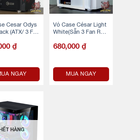
se Cesar Odys
Vỏ Case César Light
ack (ATX/ 3 FA
White(Sẵn 3 Fan RG
)
B)
000
₫
680,000
₫
MUA NGAY
MUA NGAY
HẾT HÀNG