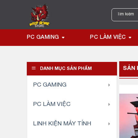
Skip
to
Tìm
kiếm:
content
PC GAMING
PC LÀM VIỆC
SẢN
DANH MỤC SẢN PHẨM
PC GAMING
PC LÀM VIỆC
LINH KIỆN MÁY TÍNH