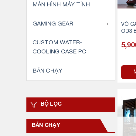
MÀN HÌNH MÁY TÍNH
GAMING GEAR
VỎ C
OD3 
WER/
CUSTOM WATER-
5,90
COOLING CASE PC
BÁN CHẠY
BỘ LỌC
BÁN CHẠY