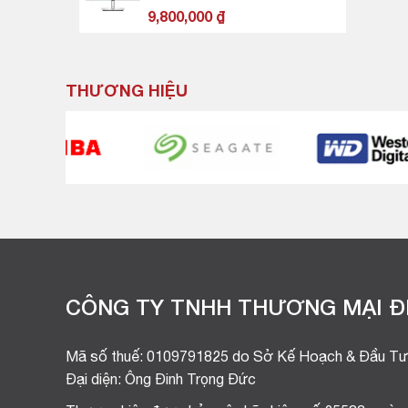
3,000,000 ₫.
- 120Hz - 5ms - TMDS -
9,800,000
₫
VRR - USB TypeC)
THƯƠNG HIỆU
CÔNG TY TNHH THƯƠNG MẠI ĐI
Mã số thuế: 0109791825 do Sở Kế Hoạch & Đầu Tư
Đại diện: Ông Đinh Trọng Đức