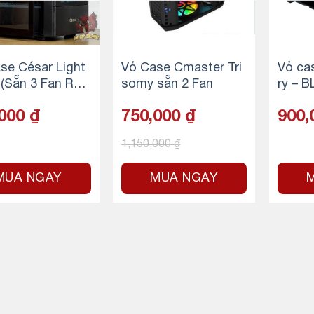
se César Light
Vỏ Case Cmaster Tri
Vỏ ca
 (Sẵn 3 Fan RG
somy sẵn 2 Fan
ry – 
,000
₫
750,000
₫
900,
1,150,000
₫
MUA NGAY
MUA NGAY