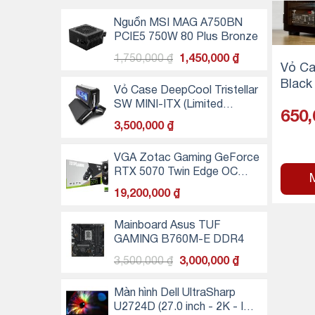
Nguồn MSI MAG A750BN
PCIE5 750W 80 Plus Bronze
Giá
Giá
1,750,000
₫
1,450,000
₫
Vỏ Ca
gốc
hiện
Black
là:
tại
Vỏ Case DeepCool Tristellar
B)
1,750,000 ₫.
là:
SW MINI-ITX (Limited
650
1,450,000 ₫.
Edition)
3,500,000
₫
VGA Zotac Gaming GeForce
RTX 5070 Twin Edge OC
12GB
19,200,000
₫
Mainboard Asus TUF
GAMING B760M-E DDR4
Giá
Giá
3,500,000
₫
3,000,000
₫
gốc
hiện
là:
tại
Màn hình Dell UltraSharp
3,500,000 ₫.
là:
U2724D (27.0 inch - 2K - IPS