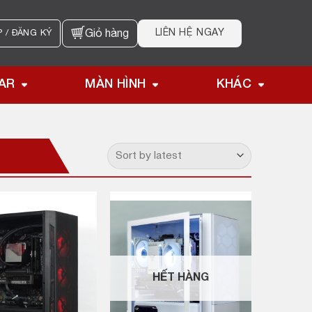
LIÊN HỆ NGAY
 / ĐĂNG KÝ
Giỏ hàng
AR
MÀN HÌNH
KHÁC
HẾT HÀNG