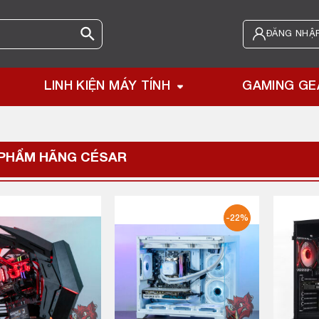
ĐĂNG NHẬP
LINH KIỆN MÁY TÍNH
GAMING GE
 PHẨM HÃNG
CÉSAR
-22%