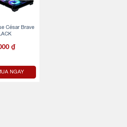
se César Brave
BLACK
000
₫
MUA NGAY