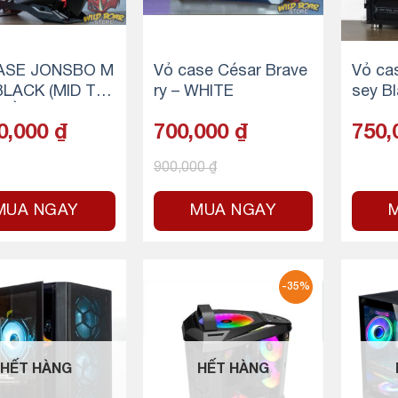
ASE JONSBO M
Vỏ case César Brave
Vỏ ca
BLACK (MID TO
ry – WHITE
sey Bl
MÀU ĐEN)
N RGB
0,000
₫
700,000
₫
750,
900,000
₫
MUA NGAY
MUA NGAY
-35%
HẾT HÀNG
HẾT HÀNG