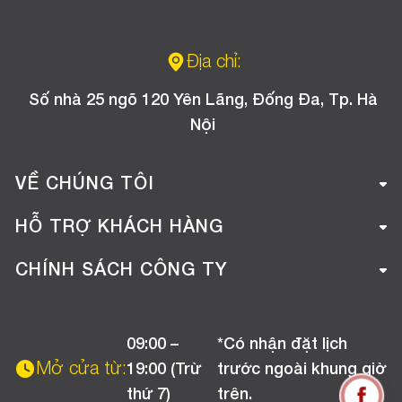
Địa chỉ:
Số nhà 25 ngõ 120 Yên Lãng, Đống Đa, Tp. Hà
Nội
VỀ CHÚNG TÔI
Giới thiệu công ty
HỖ TRỢ KHÁCH HÀNG
Tuyển dụng
Hướng dẫn mua hàng online
CHÍNH SÁCH CÔNG TY
Liên hệ
Hướng dẫn thanh toán
Chính sách đổi trả
Chương trình khuyến mãi
09:00 –
*Có nhận đặt lịch
Chính sách bảo hành
Mở cửa từ:
19:00 (Trừ
trước ngoài khung giờ
Chính sách CSKH (Doanh nghiệp)
thứ 7)
trên.