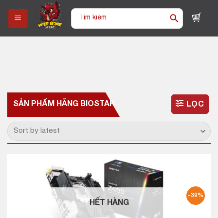
Skip
Tìm
to
kiếm:
content
SẢN PHẨM HÃNG
BIOSTAR
LỌC
-39%
HẾT HÀNG