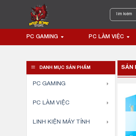
Skip
to
Tìm
kiếm:
content
PC GAMING
PC LÀM VIỆC
SẢN 
DANH MỤC SẢN PHẨM
PC GAMING
PC LÀM VIỆC
LINH KIỆN MÁY TÍNH