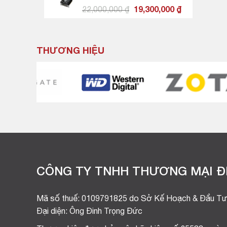
1,990,000 ₫.
Giá
Giá
22,000,000
₫
19,300,000
₫
gốc
hiện
là:
tại
22,000,000 ₫.
là:
THƯƠNG HIỆU
19,300,000 ₫
CÔNG TY TNHH THƯƠNG MẠI ĐI
Mã số thuế: 0109791825 do Sở Kế Hoạch & Đầu Tư
Đại diện: Ông Đinh Trọng Đức