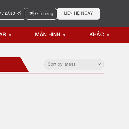
LIÊN HỆ NGAY
 / ĐĂNG KÝ
Giỏ hàng
AR
MÀN HÌNH
KHÁC