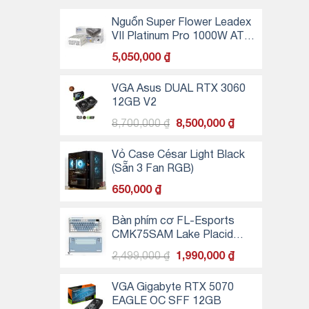
Nguồn Super Flower Leadex
VII Platinum Pro 1000W ATX
3.1 80 Plus Platinum -
5,050,000
₫
WHITE
VGA Asus DUAL RTX 3060
12GB V2
Giá
Giá
8,700,000
₫
8,500,000
₫
gốc
hiện
là:
tại
Vỏ Case César Light Black
8,700,000 ₫.
là:
(Sẵn 3 Fan RGB)
8,500,000 ₫.
650,000
₫
Bàn phím cơ FL-Esports
CMK75SAM Lake Placid
Blue
Giá
Giá
2,499,000
₫
1,990,000
₫
gốc
hiện
là:
tại
VGA Gigabyte RTX 5070
2,499,000 ₫.
là:
EAGLE OC SFF 12GB