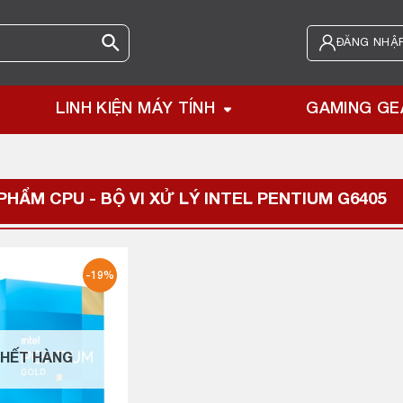
ĐĂNG NHẬP
LINH KIỆN MÁY TÍNH
GAMING GE
PHẨM CPU - BỘ VI XỬ LÝ
INTEL PENTIUM G6405
-19%
HẾT HÀNG