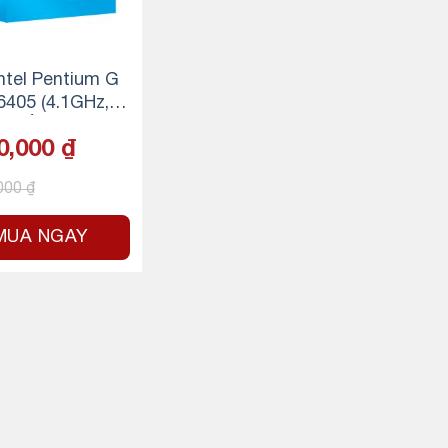
ntel Pentium G
6405 (4.1GHz, 2
4 luồng, 4MB C
0,000
₫
 58W) – Socket I
LGA 1200
,000
₫
MUA NGAY