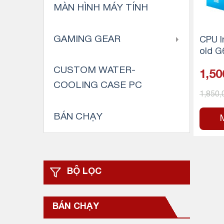
MÀN HÌNH MÁY TÍNH
GAMING GEAR
CPU I
old G
nhân 
CUSTOM WATER-
1,50
ache,
COOLING CASE PC
ntel 
1,850
BÁN CHẠY
BỘ LỌC
BÁN CHẠY