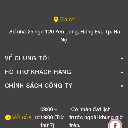
Địa chỉ:
Số nhà 25 ngõ 120 Yên Lãng, Đống Đa, Tp. Hà
Nội
VỀ CHÚNG TÔI
Giới thiệu công ty
HỖ TRỢ KHÁCH HÀNG
Tuyển dụng
Hướng dẫn mua hàng online
CHÍNH SÁCH CÔNG TY
Liên hệ
Hướng dẫn thanh toán
Chính sách đổi trả
Chương trình khuyến mãi
09:00 –
*Có nhận đặt lịch
Chính sách bảo hành
Mở cửa từ:
19:00 (Trừ
trước ngoài khung giờ
Chính sách CSKH (Doanh nghiệp)
thứ 7)
trên.