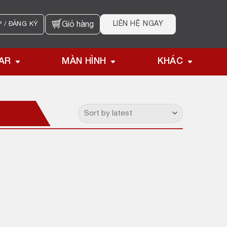
LIÊN HỆ NGAY
 / ĐĂNG KÝ
Giỏ hàng
AR
MÀN HÌNH
KHÁC