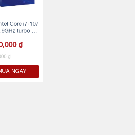
ntel Core i7-107
2.9GHz turbo up
8GHz, 8 nhân 16
0,000
₫
, 16MB Cache,
– Socket Intel L
,000
₫
200
MUA NGAY