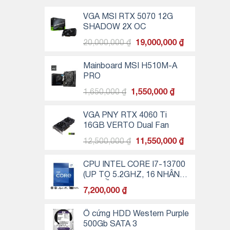
VGA MSI RTX 5070 12G
SHADOW 2X OC
Giá
Giá
20,000,000
₫
19,000,000
₫
gốc
hiện
là:
tại
Mainboard MSI H510M-A
20,000,000 ₫.
là:
PRO
19,000,000 ₫
Giá
Giá
1,650,000
₫
1,550,000
₫
gốc
hiện
là:
tại
VGA PNY RTX 4060 Ti
1,650,000 ₫.
là:
16GB VERTO Dual Fan
1,550,000 ₫.
Giá
Giá
12,500,000
₫
11,550,000
₫
gốc
hiện
là:
tại
CPU INTEL CORE I7-13700
12,500,000 ₫.
là:
(UP TO 5.2GHZ, 16 NHÂN
11,550,000 ₫
24 LUỒNG, 30MB CACHE,
7,200,000
₫
65W) - SOCKET INTEL LGA
1700
Ổ cứng HDD Western Purple
500Gb SATA 3