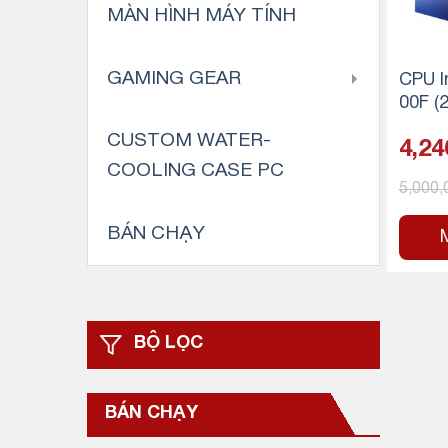
MÀN HÌNH MÁY TÍNH
GAMING GEAR
CPU I
00F (
to 4.
CUSTOM WATER-
4,24
luồng
COOLING CASE PC
65W) 
5,000
GA 1
BÁN CHẠY
BỘ LỌC
BÁN CHẠY