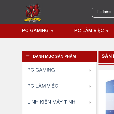
Skip
to
Tìm
kiếm:
content
PC GAMING
PC LÀM VIỆC
SẢN 
DANH MỤC SẢN PHẨM
PC GAMING
PC LÀM VIỆC
LINH KIỆN MÁY TÍNH