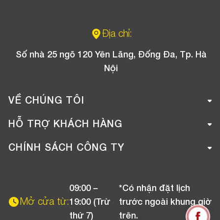
Địa chỉ:
Số nhà 25 ngõ 120 Yên Lãng, Đống Đa, Tp. Hà
Nội
VỀ CHÚNG TÔI
Giới thiệu công ty
HỖ TRỢ KHÁCH HÀNG
Tuyển dụng
Hướng dẫn mua hàng online
CHÍNH SÁCH CÔNG TY
Liên hệ
Hướng dẫn thanh toán
Chính sách đổi trả
Chương trình khuyến mãi
09:00 –
*Có nhận đặt lịch
Chính sách bảo hành
Mở cửa từ:
19:00 (Trừ
trước ngoài khung giờ
Chính sách CSKH (Doanh nghiệp)
thứ 7)
trên.